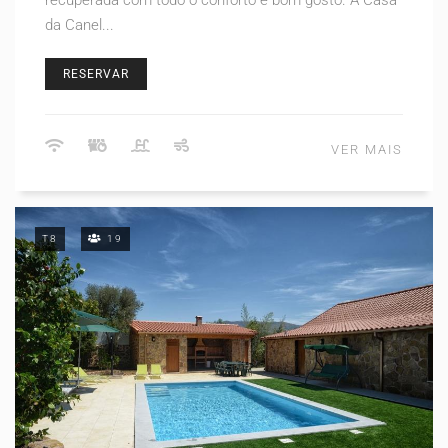
recuperada com todo o conforto e bom gosto. A Casa
da Canel...
RESERVAR
VER MAIS
T8
19