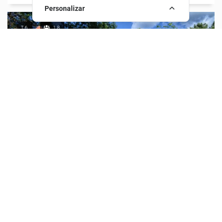
Personalizar
T6
18
Casa Da Boavista
A Casa da Boavista é uma casa recuperada e está
inserida num contexto rural-urbano, pela sua proximi...