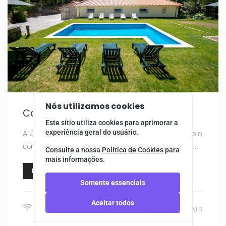
Nós utilizamos cookies
Casa Do Pioledo
Este sítio utiliza cookies para aprimorar a
experiência geral do usuário.
A Casa do Pioledo é uma casa recuperada com todo o
conforto e bom gosto, mantendo a sua traça e cara...
Consulte a nossa
Política de Cookies
para
mais informações.
RESERVAR
Somente essenciais
Aceitar todos
VER MAIS