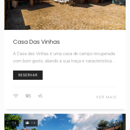
Casa Das Vinhas
A Casa das Vinhas é uma casa de campo recuperada
com bom gosto, aliando a sua traça e característica...
RESERVAR
VER MAIS
T5
13