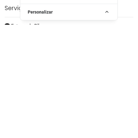
Serviços Adicionais
Personalizar
Entrega de Pão
Entrega até às 9:00
Entrega de Mercearia
Localização