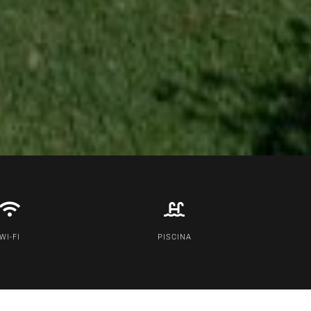
WI-FI
PISCINA