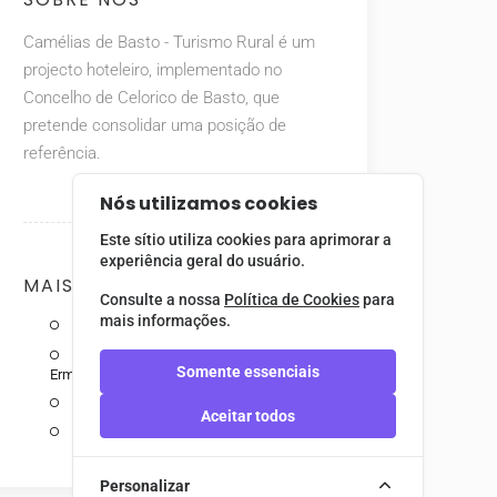
Camélias de Basto - Turismo Rural é um
projecto hoteleiro, implementado no
Concelho de Celorico de Basto, que
pretende consolidar uma posição de
referência.
Nós utilizamos cookies
Este sítio utiliza cookies para aprimorar a
experiência geral do usuário.
MAIS RECENTES
Consulte a nossa
Política de Cookies
para
mais informações.
Serra do Marão
Parque Natural do Alvão (Fisgas de
Somente essenciais
Ermelo)
Senhora da Graça
Aceitar todos
Castelo de Guimarães
Personalizar