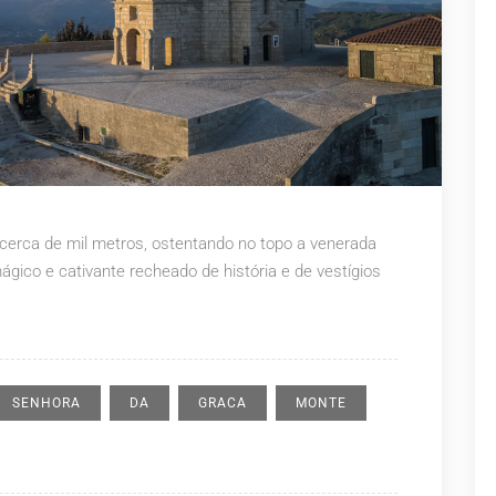
 cerca de mil metros, ostentando no topo a venerada
ico e cativante recheado de história e de vestígios
SENHORA
DA
GRACA
MONTE