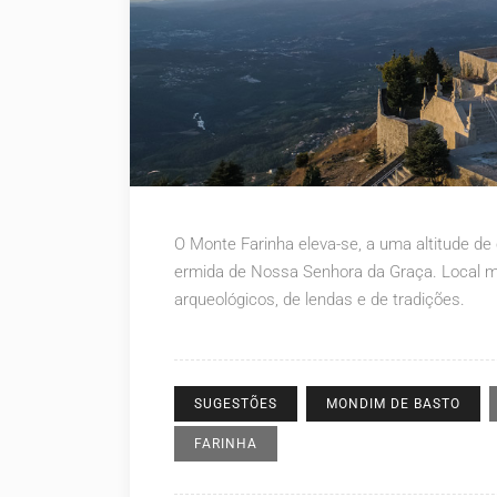
O Monte Farinha eleva-se, a uma altitude de
ermida de Nossa Senhora da Graça. Local mág
arqueológicos, de lendas e de tradições.
SUGESTÕES
MONDIM DE BASTO
FARINHA