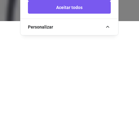
Aceitar todos
Personalizar
SOBRE NÓS
Camélias de
Basto
Camélias de Basto - Turismo Rural é um projecto
hoteleiro, implementado no Concelho de Celorico de
Basto, que pretende consolidar uma posição de
referência.